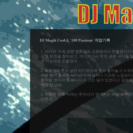
DJ Magik Cool J, '108 Passions' 작업기록
1. 2012년 무속 관련 영화음악 의뢰받아서 만들었다가
상도 한참을 찾아보고, 여기저기서 무악 관련 시디들 
손 가는대로 만들었다.
2. 옥탑방에 혼자 살던 시기였는데 무악 틀어놓고 누워
여운 뱀이 꿈속에 나타났다. 무섭거나 기괴한 느낌보다
분이랑 셋이서 차 마시다가 그런 일이 있었다고 말씀드
억이 안 나네.
3. 어쨌든 영화 자체는 투자사가 엎어지는 바람에 주저
더랬지.