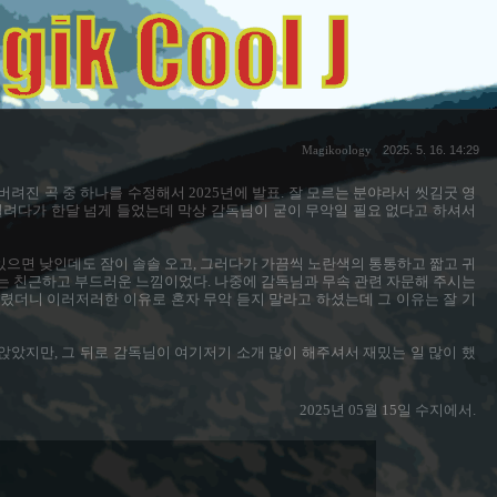
Magikoology
2025. 5. 16. 14:29
 버려진 곡 중 하나를 수정해서 2025년에 발표. 잘 모르는 분야라서 씻김굿 영
빌려다가 한달 넘게 들었는데 막상 감독님이 굳이 무악일 필요 없다고 하셔서
있으면 낮인데도 잠이 솔솔 오고, 그러다가 가끔씩 노란색의 통통하고 짧고 귀
는 친근하고 부드러운 느낌이었다. 나중에 감독님과 무속 관련 자문해 주시는
렸더니 이러저러한 이유로 혼자 무악 듣지 말라고 하셨는데 그 이유는 잘 기
앉았지만, 그 뒤로 감독님이 여기저기 소개 많이 해주셔서 재밌는 일 많이 했
2025년 05월 15일 수지에서.