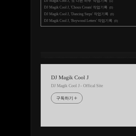
DJ Magik Cool J, '또 다른 하루' 작업기록
(1)
DJ Magik Cool J, 'Choux Cream' 작업기록
(0)
DJ Magik Cool J, 'Dancing Steps' 작업기록
(0)
DJ Magik Cool J, 'Boywood Letters' 작업기록
(0)
DJ Magik Cool J
DJ Magik Cool J - Offical Site
구독하기