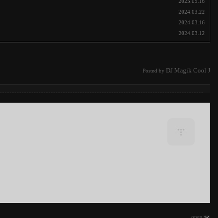
2025.05.16
2024.03.22
2024.03.16
2024.03.12
DJ Magik Cool J
Posted by
open