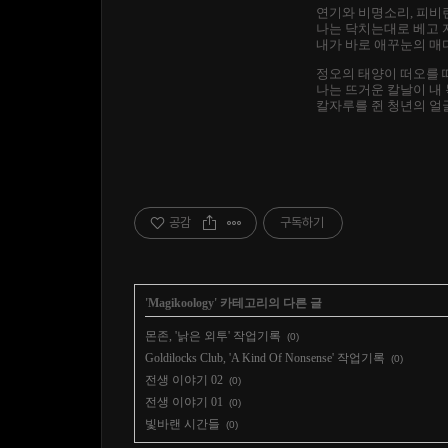
연기와 비명소리, 피비
나는 닥치는대로 베고 
내가 바로 애꾸눈의 매
정오의 태양이 떠오를 
나는 뜨거운 칼날이 내 
칼자루를 쥔 청년의 얼
공감
구독하기
'
Magikoology
' 카테고리의 다른 글
몬존, '낡은 외투' 작업기록
(0)
Goldilocks Club, 'A Kind Of Nonsense' 작업기록
(0)
전생 이야기 02
(0)
전생 이야기 01
(0)
빛바랜 시간들
(0)