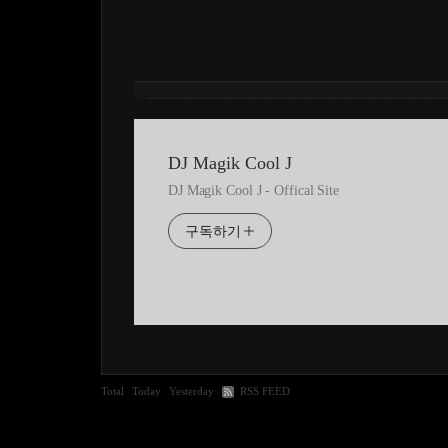
DJ Magik Cool J
DJ Magik Cool J - Offical Site
구독하기
Total
Today
Yesterday
RSS FEED