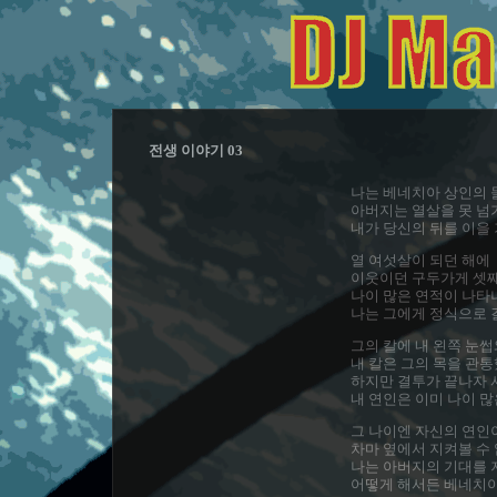
전생 이야기 03
나는 베네치아 상인의 
아버지는 열살을 못 넘
내가 당신의 뒤를 이을
열 여섯살이 되던 해에
이웃이던 구두가게 셋째
나이 많은 연적이 나타
나는 그에게 정식으로 
그의 칼에 내 왼쪽 눈
내 칼은 그의 목을 관통
하지만 결투가 끝나자 
내 연인은 이미 나이 
그 나이엔 자신의 연인
차마 옆에서 지켜볼 수 
나는 아버지의 기대를 
어떻게 해서든 베네치아