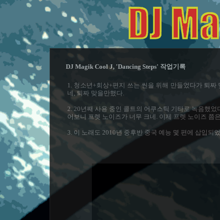
DJ Magik Cool J, 'Dancing Steps' 작업기록
1. 청소년+회상+편지 쓰는 씬을 위해 만들었다가 퇴짜 
네, 퇴짜 맞을만했다.
2. 20년째 사용 중인 콜트의 어쿠스틱 기타로 녹음했었
어보니 프렛 노이즈가 너무 크네. 이제 프렛 노이즈 쯤은
3. 이 노래도 2010년 중후반 중국 예능 몇 편에 삽